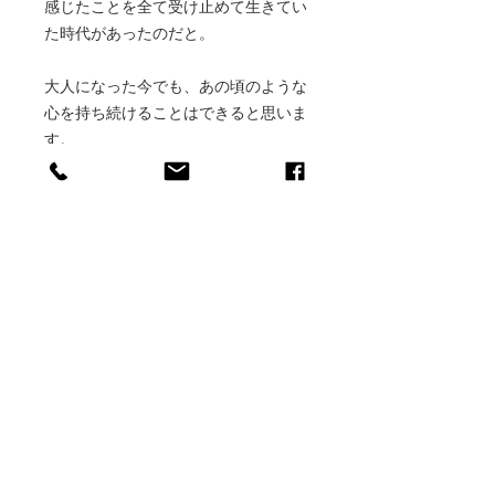
感じたことを全て受け止めて生きてい
た時代があったのだと。
大人になった今でも、あの頃のような
心を持ち続けることはできると思いま
す。
その手助けをしてくれるのが自然と触
れ合うこと。
自然の変化が生み出す香りです。
香りには様々なタイプがありますが、
金木犀の香りは子供の頃のワクワクす
る心を思い出させてくれるように感じ
るのです。
紅茶と金木犀のブレンド茶を飲みなが
ら、ぜひ皆様の想像の翼を広げてみて
ください。
どんな世界が広がっていくのかをお楽
しみください。