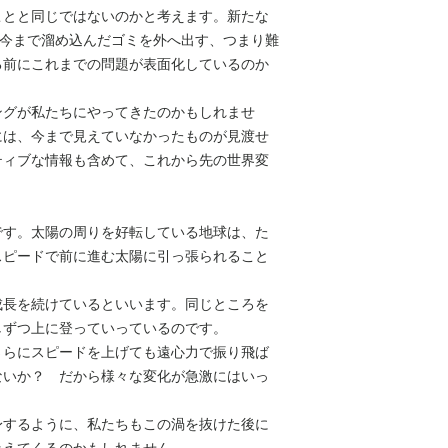
ことと同じではないのかと考えます。新たな
返品送料
、今まで溜め込んだゴミを外へ出す、つまり難
​お客様都合による
る前にこれまでの問題が表面化しているのか
させていただきます
担いたします。
ングが私たちにやってきたのかもしれませ
には、今まで見えていなかったものが見渡せ
ティブな情報も含めて、これから先の世界変
です。太陽の周りを好転している地球は、た
スピードで前に進む太陽に引っ張られること
成長を続けているといいます。同じところを
しずつ上に登っていっているのです。
さらにスピードを上げても遠心力で振り飛ば
ないか？ だから様々な変化が急激にはいっ
身するように、私たちもこの渦を抜けた後に