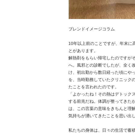
ブレンドイメージコラム
10
年以上前のことですが、年末に
とがあります。
解熱剤をもらい帰宅したのですが
へ。風邪との診断でしたが、全く
け、初出勤から数日経った頃にや
を、当時勤務していたクリニック
たことを言われたのです。
「よかったね！その熱はデトック
する前兆だね。体調が整ってきた
は、この言葉の意味をきちんと理
気持ちが湧いてきたことを思い出
私たちの身体は、日々の生活で蓄