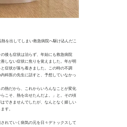
宮崎県日南市産
郵便番号 ：153-006
・ヤマト運輸orゆう
住所 ：東京都目黒区下
送料：185円(税込
・9個以上の場合に
ス８F
※4個までのご注文
りますので、ご注文
詳細は「配送ポリシ
事業者の連絡先
​※クイックポスト 
電話番号 ： 03-6420-
高熱を出してしまい救急病院へ駆け込んだこ
・手紙などと同じく
​メールアドレス：kanno-c
の手間がございませ
営業日：月曜〜土曜
り、容量が埋まって
営業時間：10:00〜18
その後も症状は治らず、年始にも救急病院
場合がございますの
定休日：日曜・祝日
改善しない症状に焦りを覚えました。年が明
合は改めて送料をご
※その他年末年始、
っと症状が落ち着きました。この時の不調
さい。
ざいます。
の内科医の先生に話すと、予想していなかっ
・ポストの施錠等の
す。配送中や郵便受
販売価格について
スの熱だから、これからいろんなことが変化
補償の無いサービス
販売価格は、表示さ
します。
からこそ、熱を出せたんだよ。」と。その頃
【返品&交換ポリシ
​また販売価格とは
解はできませんでしたが、なんとなく嬉しい
返品についての特約
もございます。
します。
商品に欠陥がある場
かねますのでご了承
代金（対価）の支払
積されていく病気の元を日々デトックスして
​欠陥がある場合に
支払方法：クレジッ