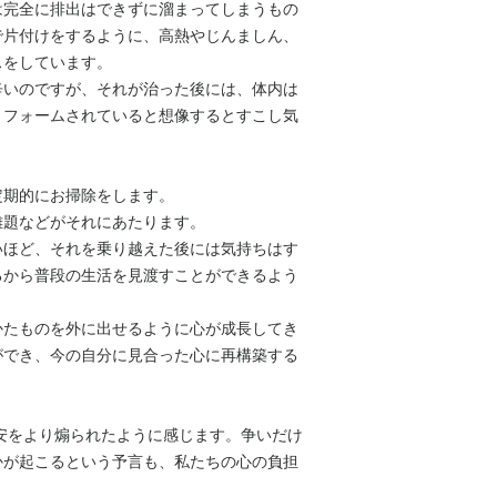
は完全に排出はできずに溜まってしまうもの
い。
ご利用頂けます。
で片付けをするように、高熱やじんましん、
支払時期：商品注文
欠陥品の返品期限
スをしています。
商品到着後7日以内
役務または商品の引
辛いのですが、それが治った後には、体内は
通常商品は配送のご
リフォームされていると想像するとすこし気
返品送料
たします。
​お客様都合による
​サブスクリプション
させていただきます
定期的にお掃除をします。
担いたします。
申込有効期限
難題などがそれにあたります。
ご注文後7日以内とい
ない場合には、注文
いほど、それを乗り越えた後には気持ちはす
きます。
ろから普段の生活を見渡すことができるよう
返品についての特約
かたものを外に出せるように心が成長してき
商品に欠陥がある場
ができ、今の自分に見合った心に再構築する
かねますのでご了承
​欠陥がある場合に
い。
安をより煽られたように感じます。争いだけ
欠陥品の返品期限
かが起こるという予言も、私たちの心の負担
商品到着後7日以内