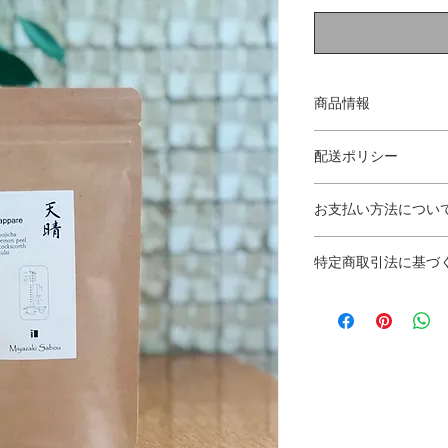
商品情報
【1月定期便発送の
配送ポリシー
ティーバック 2g×1
【発送・送料につい
＜素材＞
お支払い方法につい
ご注文を受けてから
・茎ほうじ茶
いたします。
オーガニック
クレジット決済
​配送：日本郵便(ク
特定商取引法に基づ
宮崎県五ヶ瀬町産
Visa、Mastercard、A
マト運輸
・レモン皮
Club、Discove
販売業者名
自然栽培
・クイックポスト
：
神乃茶TOKYO​
宮崎県日南市産
5個までのご注文の場
一般社団法人セルフ
・けいとう
いたします。
自然栽培
事業者の名称
宮崎県日南市産
・レターパック
：ポ
天野賀恵子
・トゥルシー
6個から8個までのご
自然栽培
で発送いたします。
販売業者の所在地