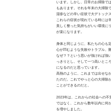
います。しかし、日常のお掃除で
もあります。それを年末の大掃除
湿疹などの辛い症状で大デトック
これらの症状が現れている時には
美しく整った気持ちがいい環境に
が楽になります。
身体と同じように、私たちの心も
心が凹むような失敗やトラブル、
なぜ？？という思いが強ければ強
っきりとし、そして一つ高いとこ
になるのだと思っています。
高熱のように、これまでは出せな
たのだ。これでやっと心の大掃除
ことができるのだと。
2023
年は、これからの社会への不
ではなく、これから数年以内に何
を増やしました。